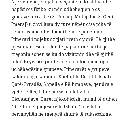
Një vëmendje mjaft e veçantë iu kushtua dhe
hapësires fizike ku nën udhëheqjen e dy
guidave turistike (Z. Rexhep Metaj dhe Z. Gent
Imeraj) u zhvilluan dy ture nëpër disa pika të
rëndësishme dhe domethënëse për zonën.
Itinerari i ndjekur zgjati rreth dy orë. Të gjithë
pjesëmarrësit e ishin të pajisur me harta që
tregonin zonën se ku do vizitonin dhe të gjithë
pikat kryesore për të cilën u informuan nga
udhëheqësit e grupeve. Itinerarët e grupeve
kalonin nga kanioni i Shehut të Rrjollit, fshati i
Qafë-Grradës, Shpella e Pëllumbave, qendra e
vjetër e Reçit dhe përsëri tek Pylli i
Gështenjave. Turet njëkohësisht mund të quhen
“Rrethimet paqësore të fshatit” të cilat u
përmbyllën në mënyrë shumë të suksesshme.