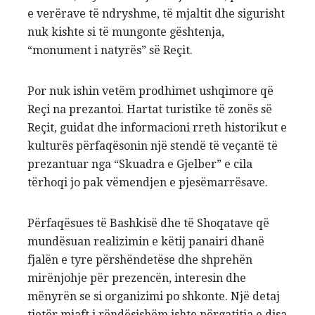
e verërave të ndryshme, të mjaltit dhe sigurisht
nuk kishte si të mungonte gështenja,
“monument i natyrës” së Reçit.
Por nuk ishin vetëm prodhimet ushqimore që
Reçi na prezantoi. Hartat turistike të zonës së
Reçit, guidat dhe informacioni rreth historikut e
kulturës përfaqësonin një stendë të veçantë të
prezantuar nga “Skuadra e Gjelber” e cila
tërhoqi jo pak vëmendjen e pjesëmarrësave.
Përfaqësues të Bashkisë dhe të Shoqatave që
mundësuan realizimin e këtij panairi dhanë
fjalën e tyre përshëndetëse dhe shprehën
mirënjohje për prezencën, interesin dhe
mënyrën se si organizimi po shkonte. Një detaj
tjetër mjaft i rëndësishëm ishte përgatitja e disa