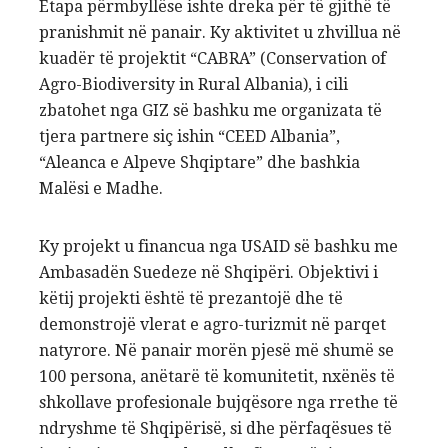
Etapa përmbyllëse ishte dreka për të gjithë të
pranishmit në panair. Ky aktivitet u zhvillua në
kuadër të projektit “CABRA” (Conservation of
Agro-Biodiversity in Rural Albania), i cili
zbatohet nga GIZ së bashku me organizata të
tjera partnere siç ishin “CEED Albania”,
“Aleanca e Alpeve Shqiptare” dhe bashkia
Malësi e Madhe.
Ky projekt u financua nga USAID së bashku me
Ambasadën Suedeze në Shqipëri. Objektivi i
këtij projekti është të prezantojë dhe të
demonstrojë vlerat e agro-turizmit në parqet
natyrore. Në panair morën pjesë më shumë se
100 persona, anëtarë të komunitetit, nxënës të
shkollave profesionale bujqësore nga rrethe të
ndryshme të Shqipërisë, si dhe përfaqësues të