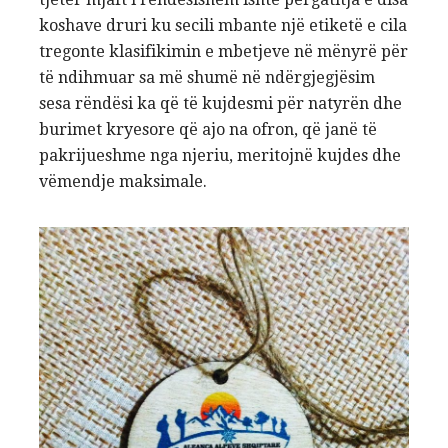
koshave druri ku secili mbante një etiketë e cila
tregonte klasifikimin e mbetjeve në mënyrë për
të ndihmuar sa më shumë në ndërgjegjësim
sesa rëndësi ka që të kujdesmi për natyrën dhe
burimet kryesore që ajo na ofron, që janë të
pakrijueshme nga njeriu, meritojnë kujdes dhe
vëmendje maksimale.