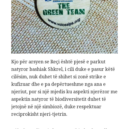
Kjo për arsyen se Reçi është pjesë e parkut
natyror bashiak Shkrel, i cili duke e pasur këtë
cilësim, nuk duhet të shihet si zonë strike e
kufizuar dhe e pa depërtueshme nga ana e
njeriut, por si një mjedis ku aspekti njerëzor me
aspektin natyror të biodiversitetit duhet të
jetojnë në një simbiozë, duke respektuar
reciprokisht njeri-tjetrin.