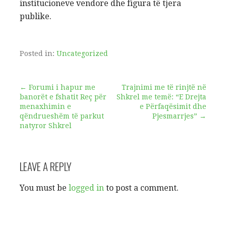
institucioneve vendore dhe figura të tjera
publike.
Posted in:
Uncategorized
Post
← Forumi i hapur me
Trajnimi me të rinjtë në
banorët e fshatit Reç për
Shkrel me temë: “E Drejta
menaxhimin e
e Përfaqësimit dhe
navigation
qëndrueshëm të parkut
Pjesmarrjes” →
natyror Shkrel
LEAVE A REPLY
You must be
logged in
to post a comment.