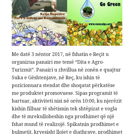
Me datë 3 nëntor 2017, në fshatin e Reçit u
organizua panairi me temë “Dita e Agro-
Turizmit”. Panairi u zhvillua në zonën e quajtur
Suka e Gështenjave, në Reç, ku ishin të
pozicionuara stendat dhe shoqatat përkatëse
me produktet promovuese. Sipas programit të
hartuar, aktiviteti nisi në orën 10:00, ku njerëzit
kishin filluar të shëtisnin tek shtëpizat e vogla
dhe të mrekulloheshin nga prodhimet që një
fshat mund të realizojë. Spikatnin prodhimet e
bulmetit, kryesisht llojet e djathrave, prodhimet